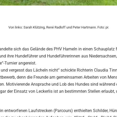
Von links: Sarah Klützing, René Radloff und Peter Hartmann. Foto: pr.
delte sich das Gelände des PHV Hameln in einen Schauplatz für
und ihre Hundeführer und Hundeführerinnen aus Niedersachsen
“-Turnier angereist.
und vergesst das Lächeln nicht“ schickte Richterin Claudia Tin
ttbewerb, denn die Freunde am gemeinsamen Arbeiten von Mensc
en. Motivierende Ansprache und Lob des Hundes sind während
ar der Einsatz von Leckerlis ist an bestimmten Stellen erlaubt,
in entworfenen Laufstrecken (Parcours) enthielten Schilder, Hü