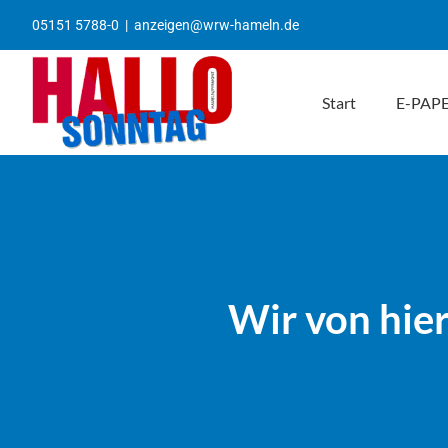
Zum
05151 5788-0
|
anzeigen@wrw-hameln.de
Inhalt
springen
Start
E-PAP
Wir von hie