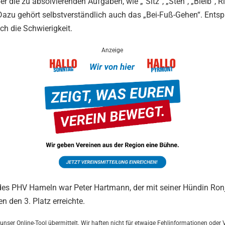
r die zu absolvierenden Aufgaben, wie „“Sitz“, „Steh“, „Bleib“, 
azu gehört selbstverständlich auch das „Bei-Fuß-Gehen“. Entsp
ch die Schwierigkeit.
Anzeige
 des PHV Hameln war Peter Hartmann, der mit seiner Hündin Ron
n den 3. Platz erreichte.
 unser Online-Tool übermittelt. Wir haften nicht für etwaige Fehlinformationen oder