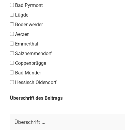
Bad Pyrmont
Lügde
Bodenwerder
Aerzen
Emmerthal
Salzhemmendorf
Coppenbrügge
Bad Münder
Hessisch Oldendorf
Überschrift des Beitrags