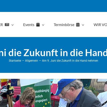
ER
Events
Terminbörse
WIR VO
ni die Zukunft in die Ha
Startseite
Allgemein
Am 9. Juni die Zukunft in die Hand nehmen