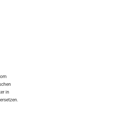
 vom
ischen
er in
ersetzen.