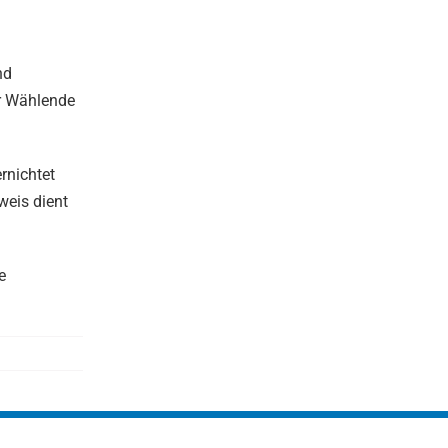
nd
er Wählende
rnichtet
weis dient
e