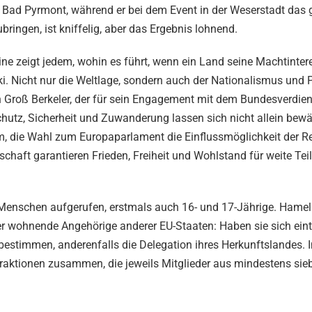
UD Bad Pyrmont, während er bei dem Event in der Weserstadt das 
ingen, ist kniffelig, aber das Ergebnis lohnend.
ine zeigt jedem, wohin es führt, wenn ein Land seine Machtinter
ski. Nicht nur die Weltlage, sondern auch der Nationalismus und
n Groß Berkeler, der für sein Engagement mit dem Bundesverdie
utz, Sicherheit und Zuwanderung lassen sich nicht allein bewäl
rum, die Wahl zum Europaparlament die Einflussmöglichkeit der Re
haft garantieren Frieden, Freiheit und Wohlstand für weite Tei
 Menschen aufgerufen, erstmals auch 16- und 17-Jährige. Hame
r wohnende Angehörige anderer EU-Staaten: Haben sie sich ein
bestimmen, anderenfalls die Delegation ihres Herkunftslandes. I
 Fraktionen zusammen, die jeweils Mitglieder aus mindestens sie