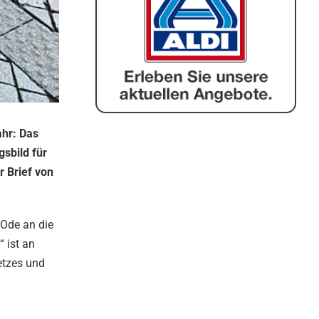
hr: Das
gsbild für
 Brief von
Ode an die
 ist an
etzes und