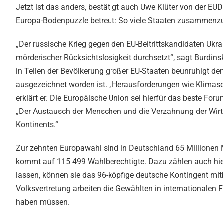
Jetzt ist das anders, bestätigt auch Uwe Klüter von der E
Europa-Bodenpuzzle betreut: So viele Staaten zusammenzubr
„Der russische Krieg gegen den EU-Beitrittskandidaten Ukra
mörderischer Rücksichtslosigkeit durchsetzt“, sagt Burdin
in Teilen der Bevölkerung großer EU-Staaten beunruhigt de
ausgezeichnet worden ist. „Herausforderungen wie Klimasch
erklärt er. Die Europäische Union sei hierfür das beste Fo
„Der Austausch der Menschen und die Verzahnung der Wirtsc
Kontinents.“
Zur zehnten Europawahl sind in Deutschland 65 Millionen
kommt auf 115 499 Wahlberechtigte. Dazu zählen auch hie
lassen, können sie das 96-köpfige deutsche Kontingent mit
Volksvertretung arbeiten die Gewählten in internationalen
haben müssen.