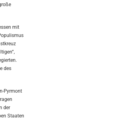
große
essen mit
 Populismus
nstkreuz
tigen“,
gierten.
le des
ln-Pyrmont
tragen
n der
ben Staaten