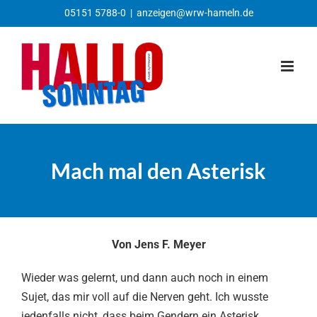
Zum
05151 5788-0
|
anzeigen@wrw-hameln.de
Inhalt
springen
Mach mal den Asterisk
Von Jens F. Meyer
Wieder was gelernt, und dann auch noch in einem
Sujet, das mir voll auf die Nerven geht. Ich wusste
jedenfalls nicht, dass beim Gendern ein Asterisk