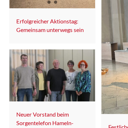
Erfolgreicher Aktionstag:
Gemeinsam unterwegs sein
Neuer Vorstand beim
Sorgentelefon Hameln-
Festlic