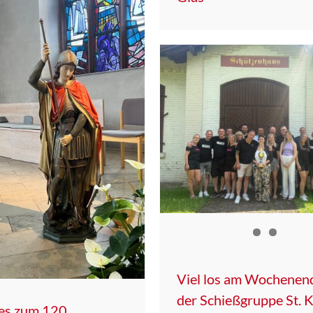
Viel los am Wochenend
der Schießgruppe St. K
hes zum 120.