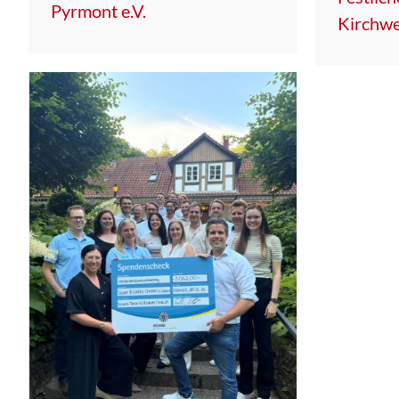
Pyrmont e.V.
Kirchwe