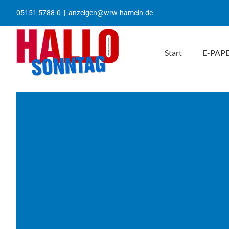
Zum
05151 5788-0
|
anzeigen@wrw-hameln.de
Inhalt
springen
Start
E-PAP