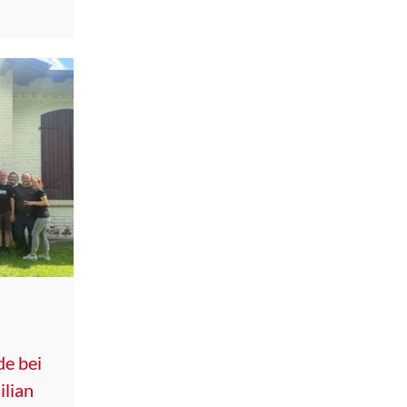
e bei
ilian